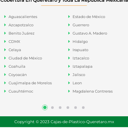
Cobertura En Querétaro y Toda La República Mexicana
Aguascalientes
Estado de México
Azcapotzalco
Guerrero
Benito Juárez
Gustavo A. Madero
CDMX
Hidalgo
Celaya
Irapuato
Ciudad de México
Iztacalco
Coahuila
Iztapalapa
Coyoacán
Jalisco
Cuajimalpa de Morelos
Leon
Cuauhtémoc
Magdalena Contreras
Copyright © 2023 Cajas-de-Plastico-Queretaro.mx