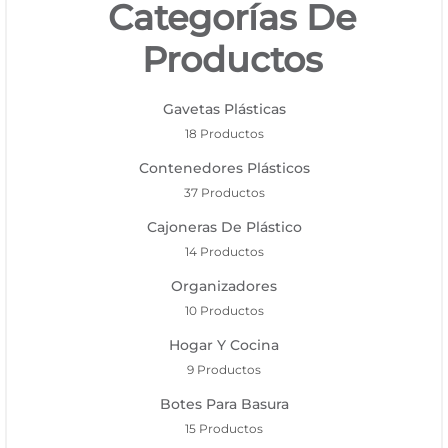
Categorías De
1168-
530
Productos
Gavetas Plásticas
18 Productos
Bienvenido
Ingresa
Contenedores Plásticos
Regístrate
37 Productos
Cajoneras De Plástico
14 Productos
Organizadores
10 Productos
Hogar Y Cocina
9 Productos
Botes Para Basura
15 Productos