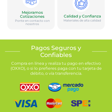
Mejoramos
Calidad y Confianza
Cotizaciones
Materiales de alta calidad
Ponte en contacto con
nosotros
Pagos Seguros y
Confiables
Compra en línea y realiza tu pago en efectivo
(OXXO), o si lo prefieres paga con tu tarjeta de
débito, o vía transferencia.