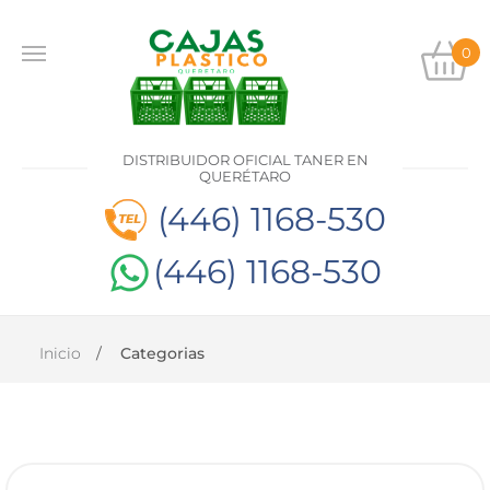
0
INICIO
PRODUCTOS
DISTRIBUIDOR OFICIAL TANER EN
CONTACTO
QUERÉTARO
(446) 1168-530
(446) 1168-530
DISTRIBUIDOR
OFICIAL
TANER EN
QUERÉTARO
Inicio
Categorias
(446)
1168-
530
(446)