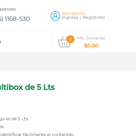
UERÉTARO
Bienvenido
Ingresa
Regístrate
) 1168-530
Mis Compras
0
O
$
0.00
ltibox de 5 Lts
a es de 5 Lts.
le.
dentificar fácilmente el contenido.