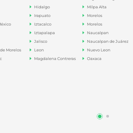
Hidalgo
Milpa Alta
Irapuato
Morelos
éxico
Iztacalco
Morelos
Iztapalapa
Naucalpan
Jalisco
Naucalpan de Juárez
de Morelos
Leon
Nuevo Leon
c
Magdalena Contreras
Oaxaca