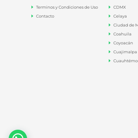
2da Secc C.P. 76160, Santiago De
Terminos y Condiciones de Uso
CDMX
Queretarom, Querétaro
Contacto
Celaya
Ciudad de M
Teléfono:
(446) 1168-530
WhatsApp:
(446) 1168-530
Coahuila
Coyoacán
ventas@cajas-de-plastico-
Cuajimalpa 
queretaro.mx
Cuauhtémo
Horarios de Atención:
Lunes – Viernes: 9:00 AM – 6:00 PM
Sábado: 9:00 AM – 4:00 PM
Domingo: CERRADO