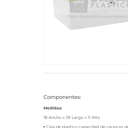
530
(446)
1168-
530
Bienvenido
Ingresa
Regístrate
Componentes:
Medidas:
18 Ancho x 29 Largo x 11 Alto
Caja de plastico capacidad de carga es de