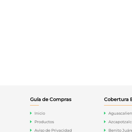
Guía de Compras
Cobertura 
Cajas de Plástico Querétaro
Inicio
Aguascalien
Productos
Azcapotzalc
Aviso de Privacidad
Benito Juár
Blvd, Bernardo Quintana 28, Alamos