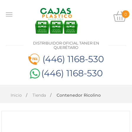
0
INICIO
PRODUCTOS
DISTRIBUIDOR OFICIAL TANER EN
CONTACTO
QUERÉTARO
(446) 1168-530
(446) 1168-530
DISTRIBUIDOR
OFICIAL
TANER EN
QUERÉTARO
Inicio
Tienda
Contenedor Ricolino
(446)
1168-
530
(446)