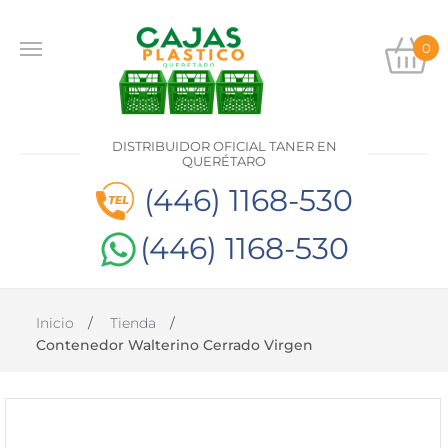
0
INICIO
PRODUCTOS
DISTRIBUIDOR OFICIAL TANER EN
CONTACTO
QUERÉTARO
(446) 1168-530
(446) 1168-530
DISTRIBUIDOR
OFICIAL
TANER EN
QUERÉTARO
Inicio
Tienda
(446)
Contenedor Walterino Cerrado Virgen
1168-
530
(446)