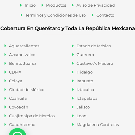
Inicio
Productos
Aviso de Privacidad
Terminos y Condiciones de Uso
Contacto
Cobertura En Querétaro y Toda La República Mexicana
Aguascalientes
Estado de México
Azcapotzalco
Guerrero
Benito Juárez
Gustavo A. Madero
CDMX
Hidalgo
Celaya
Irapuato
Ciudad de México
Iztacalco
Coahuila
Iztapalapa
Coyoacán
Jalisco
Cuajimalpa de Morelos
Leon
Cuauhtémoc
Magdalena Contreras