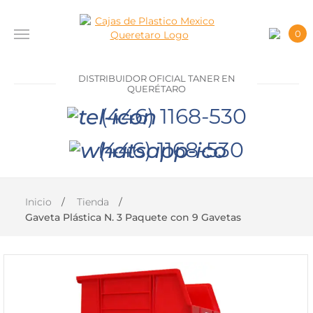
0
INICIO
DISTRIBUIDOR OFICIAL TANER EN
PRODUCTOS
QUERÉTARO
(446) 1168-530
CONTACTO
(446) 1168-530
DISTRIBUIDOR
OFICIAL
TANER EN
Inicio
Tienda
QUERÉTARO
Gaveta Plástica N. 3 Paquete con 9 Gavetas
(446)
1168-
530
(446)