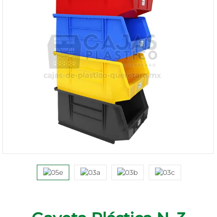
1168-
530
Bienvenido
Ingresa
Regístrate