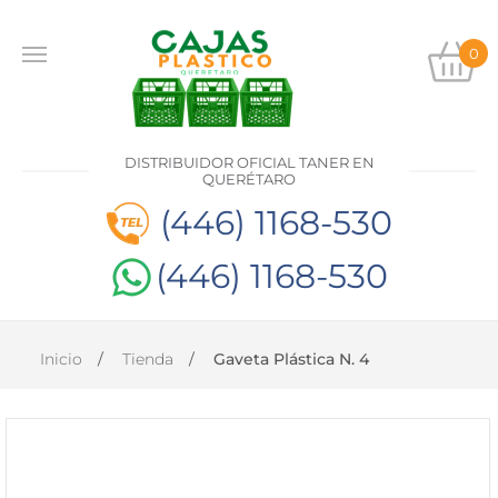
0
INICIO
PRODUCTOS
DISTRIBUIDOR OFICIAL TANER EN
CONTACTO
QUERÉTARO
(446) 1168-530
(446) 1168-530
DISTRIBUIDOR
OFICIAL
TANER EN
QUERÉTARO
Inicio
Tienda
Gaveta Plástica N. 4
(446)
1168-
530
(446)