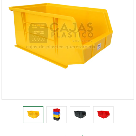
1168-
530
Bienvenido
Ingresa
Regístrate