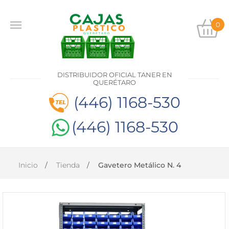
0
INICIO
PRODUCTOS
DISTRIBUIDOR OFICIAL TANER EN
CONTACTO
QUERÉTARO
(446) 1168-530
(446) 1168-530
DISTRIBUIDOR
OFICIAL
TANER EN
QUERÉTARO
Inicio
Tienda
Gavetero Metálico N. 4
(446)
1168-
530
(446)