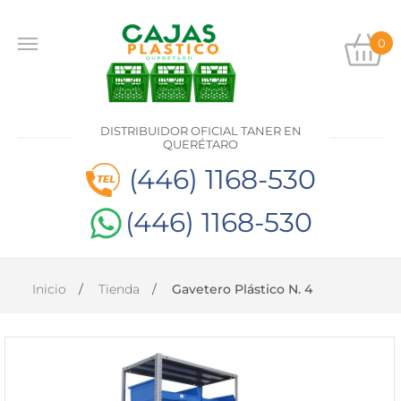
0
INICIO
PRODUCTOS
DISTRIBUIDOR OFICIAL TANER EN
CONTACTO
QUERÉTARO
(446) 1168-530
(446) 1168-530
DISTRIBUIDOR
OFICIAL
TANER EN
QUERÉTARO
Inicio
Tienda
Gavetero Plástico N. 4
(446)
1168-
530
(446)