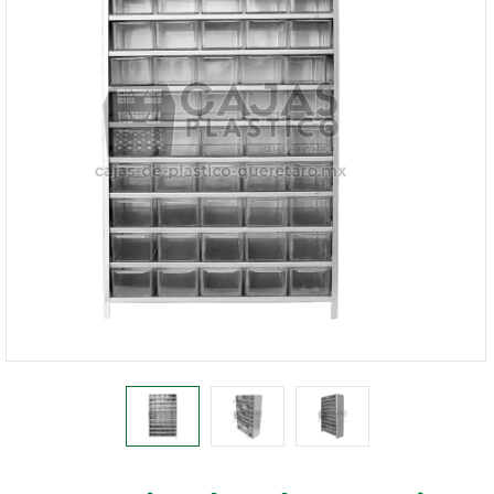
1168-
530
Bienvenido
Ingresa
Regístrate