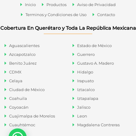
Inicio
Productos
Aviso de Privacidad
Terminos y Condiciones de Uso
Contacto
Cobertura En Querétaro y Toda La República Mexicana
Aguascalientes
Estado de México
Azcapotzalco
Guerrero
Benito Juárez
Gustavo A. Madero
CDMX
Hidalgo
Celaya
Irapuato
Ciudad de México
Iztacalco
Coahuila
Iztapalapa
Coyoacán
Jalisco
Cuajimalpa de Morelos
Leon
Cuauhtémoc
Magdalena Contreras