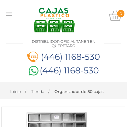
0
INICIO
PRODUCTOS
DISTRIBUIDOR OFICIAL TANER EN
CONTACTO
QUERÉTARO
(446) 1168-530
(446) 1168-530
DISTRIBUIDOR
OFICIAL
TANER EN
QUERÉTARO
Inicio
Tienda
Organizador de 50 cajas
(446)
1168-
530
(446)